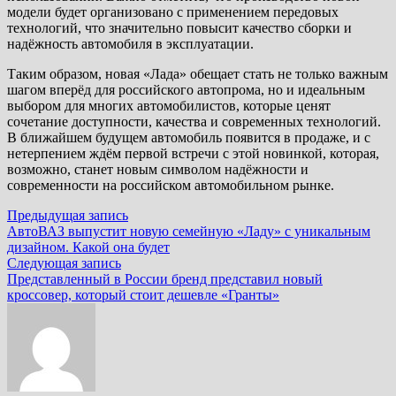
модели будет организовано с применением передовых
технологий, что значительно повысит качество сборки и
надёжность автомобиля в эксплуатации.
Таким образом, новая «Лада» обещает стать не только важным
шагом вперёд для российского автопрома, но и идеальным
выбором для многих автомобилистов, которые ценят
сочетание доступности, качества и современных технологий.
В ближайшем будущем автомобиль появится в продаже, и с
нетерпением ждём первой встречи с этой новинкой, которая,
возможно, станет новым символом надёжности и
современности на российском автомобильном рынке.
Навигация
Предыдущая
Предыдущая запись
запись:
АвтоВАЗ выпустит новую семейную «Ладу» с уникальным
по
дизайном. Какой она будет
записям
Следующая
Следующая запись
запись:
Представленный в России бренд представил новый
кроссовер, который стоит дешевле «Гранты»